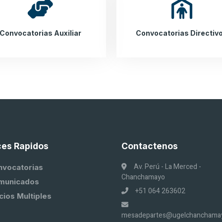
Convocatorias Auxiliar
Convocatorias Directiv
ces Rapidos
Contactenos
Av. Perú - La Merced -
nvocatorias
Chanchamayo
municados
+51 064 263602
cios Multiples
mesadepartes@ugelchanchamay